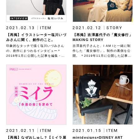
た。
2021.02.13
ITEM
2021.02.12
STORY
【再掲】イラストレーター塩川いづ
【再掲】吉澤嘉代子の「魔女修行」
みさんに聞く、創作のこと。
MAKING STORY
印象的なタッチで描く塩川いづみさん
吉澤嘉代子さんと、I AM Iと一緒に制
の、創作にまつわるインタビュー＊
作した「魔女修行」。制作の裏側を公
2018年1月に公開した記事を編集・再
開。 ＊2019年11月に公開した記事を
掲しています。商品の背景にあるスト
再掲しています。商品の背景にあるス
ーリーを改めてお伝えします。
トーリーを改めてお伝えします。
2021.02.11
ITEM
2021.01.15
ITEM
【再掲】なぜおしゅし？【ミイラ展
mintdesigns×DISNEY ART