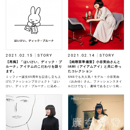
2021.02.15
STORY
2021.02.14
STORY
【再掲】「はいけい、ディック・ブ
【純喫茶準備室】小谷実由さんと
ルーナ」アイテムのこだわりを語り
IAMI（アイアムアイ）と共に作っ
ます。
たコレクション
ミッフィー誕生65周年を記念し立ち上
SNSでも大人気！モデル・小谷実由
げたファッションプロジェクト「はい
（おみゆ）さん。ファッションスタイ
けい、ディック・ブルーナ」に込めら
ルだけでなく、趣味であるという純喫
れた思いを語ります。 「はいけい、デ
茶巡りなど、独自のライフスタイルに
ィック・ブルーナ」特集はこちら＊
も注目されています。 そんな彼女の純
2020年6月に公開した記事を編集・再
喫茶愛からくるアイデアを、ファッシ
掲しています。商品の背景にあるスト
ョンとして形にしたいと思い❝純喫茶準
ーリーを改めてお伝えします。
備室❞をミツカルストアが企画しまし
た。ユーモアたっぷりに表してくれた
のは、ファッションブランド・IAMI。
これまでに２コレクションを製作し、
たくさんの方に愛していただきまし