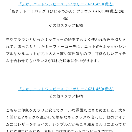
「ふゆ」ニットワンピース アイボリー / ¥21,450(税込)
「あき」トートバッグ（びじゅつかん）ブラウン / ¥6,380(税込)(完
売)
その他スタッフ私物
赤やブラウンといったミッフィーの絵本でもよく使われる色を取り入
れて、ほっこりとしたミッフィーコーデに。ニットのVネックやシン
プルなシルエットが元々大人っぽい雰囲気なので、可愛らしいアイテ
ムを合わせてもバランスが取れた印象に仕上がります。
「ふゆ」ニットワンピース アイボリー / ¥21,450(税込)
その他スタッフ私物
こちらは印象をガラリと変えてクールな雰囲気にまとめました。大き
く開いたVネックを生かして華奢なネックレスを合わせ、他のアイテ
ムにはレザーをチョイス。シンプルだからこそ組み合わせによってど
んな雰囲気にもなる、着回し力抜群のニットワンピースです◎