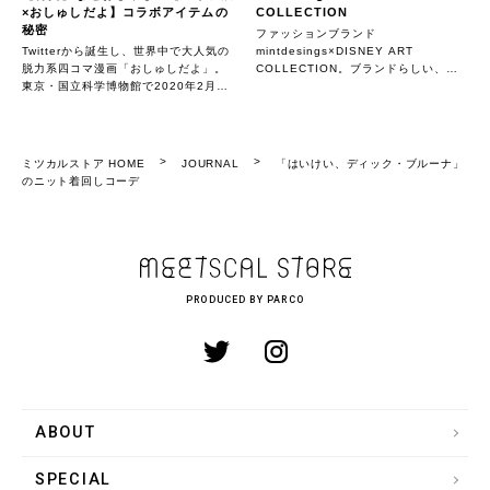
×おしゅしだよ】コラボアイテムの
COLLECTION
秘密
ファッションブランド
Twitterから誕生し、世界中で大人気の
mintdesings×DISNEY ART
脱力系四コマ漫画「おしゅしだよ」。
COLLECTION。ブランドらしい、遊
東京・国立科学博物館で2020年2月24
び心のあるデザインアイテム。
日（月・祝）まで開催された「ミイ
ラ」展（2021年1月現在、ミイラ展は
富山、福岡での巡回を予定）と「おし
ゅしだよ」のまさかのコラボアイテム
ミツカルストア HOME
JOURNAL
「はいけい、ディック・ブルーナ」
の裏側を公開。 ＊2019年11月に公開
のニット着回しコーデ
した記事を編集・再掲しています。商
品の背景にあるストーリーを改めてお
伝えします。
PRODUCED BY PARCO
ABOUT
SPECIAL