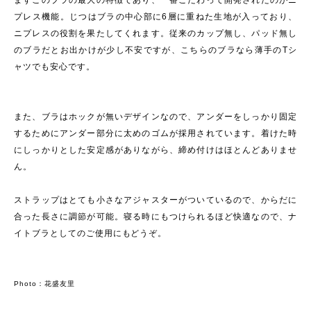
まずこのブラの最大の特徴であり、一番こだわって開発されたのがニ
プレス機能。じつはブラの中心部に6層に重ねた生地が入っており、
ニプレスの役割を果たしてくれます。従来のカップ無し、パッド無し
のブラだとお出かけが少し不安ですが、こちらのブラなら薄手のTシ
ャツでも安心です。
また、ブラはホックが無いデザインなので、アンダーをしっかり固定
するためにアンダー部分に太めのゴムが採用されています。着けた時
にしっかりとした安定感がありながら、締め付けはほとんどありませ
ん。
ストラップはとても小さなアジャスターがついているので、からだに
合った長さに調節が可能。寝る時にもつけられるほど快適なので、ナ
イトブラとしてのご使用にもどうぞ。
Photo：花盛友里