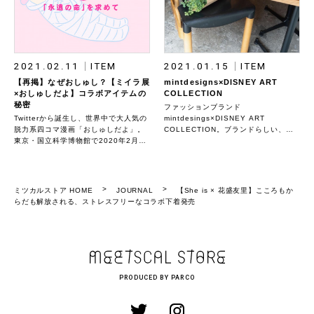
2021.02.11
ITEM
2021.01.15
ITEM
【再掲】なぜおしゅし？【ミイラ展
mintdesigns×DISNEY ART
×おしゅしだよ】コラボアイテムの
COLLECTION
秘密
ファッションブランド
Twitterから誕生し、世界中で大人気の
mintdesings×DISNEY ART
脱力系四コマ漫画「おしゅしだよ」。
COLLECTION。ブランドらしい、遊
東京・国立科学博物館で2020年2月24
び心のあるデザインアイテム。
日（月・祝）まで開催された「ミイ
ラ」展（2021年1月現在、ミイラ展は
富山、福岡での巡回を予定）と「おし
ゅしだよ」のまさかのコラボアイテム
ミツカルストア HOME
JOURNAL
【She is × 花盛友里】こころもか
の裏側を公開。 ＊2019年11月に公開
らだも解放される、ストレスフリーなコラボ下着発売
した記事を編集・再掲しています。商
品の背景にあるストーリーを改めてお
伝えします。
PRODUCED BY PARCO