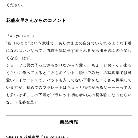
ください。
花盛友里さんからのコメント
「as you are 」
”ありのまま”という意味で、ありのままの自分でいられるような下着
になればいいなって。乳首を気にせず着られるから服を選ぶのも楽し
くなる！はず。
ショーツは男の子っぽさもありながら可愛く、ちょうどおへそが出る
くらいに作ってあるところもポイント。脱いでみた。の写真集では可
愛いワイヤーレスで、パットも入ってない下着をたーくさん掲載して
いますが、初めてのブラレットはちょっと抵抗があるなーーーって人
も多いはず。この下着がブラレット初心者の人の初体験になったらい
な。（花盛友里）
商品情報
She is × 花盛友里「as you are 」