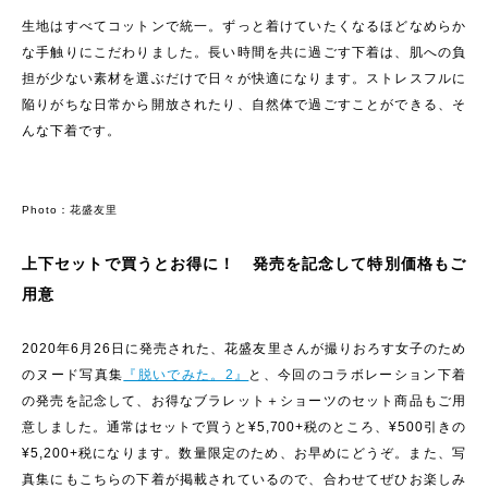
生地はすべてコットンで統一。ずっと着けていたくなるほどなめらか
な手触りにこだわりました。長い時間を共に過ごす下着は、肌への負
担が少ない素材を選ぶだけで日々が快適になります。ストレスフルに
陥りがちな日常から開放されたり、自然体で過ごすことができる、そ
んな下着です。
Photo：花盛友里
上下セットで買うとお得に！ 発売を記念して特別価格もご
用意
2020年6月26日に発売された、花盛友里さんが撮りおろす女子のため
のヌード写真集
『脱いでみた。2』
と、今回のコラボレーション下着
の発売を記念して、お得なブラレット＋ショーツのセット商品もご用
意しました。通常はセットで買うと¥5,700+税のところ、¥500引きの
¥5,200+税になります。数量限定のため、お早めにどうぞ。また、写
真集にもこちらの下着が掲載されているので、合わせてぜひお楽しみ