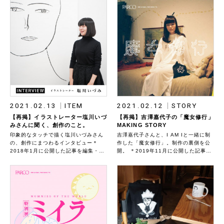
ィック・ブルーナ」特集はこちら＊
も注目されています。 そんな彼女の純
2020年6月に公開した記事を編集・再
喫茶愛からくるアイデアを、ファッシ
掲しています。商品の背景にあるスト
ョンとして形にしたいと思い❝純喫茶準
ーリーを改めてお伝えします。
備室❞をミツカルストアが企画しまし
た。ユーモアたっぷりに表してくれた
のは、ファッションブランド・IAMI。
これまでに２コレクションを製作し、
たくさんの方に愛していただきまし
た。
2021.02.13
ITEM
2021.02.12
STORY
【再掲】イラストレーター塩川いづ
【再掲】吉澤嘉代子の「魔女修行」
みさんに聞く、創作のこと。
MAKING STORY
印象的なタッチで描く塩川いづみさん
吉澤嘉代子さんと、I AM Iと一緒に制
の、創作にまつわるインタビュー＊
作した「魔女修行」。制作の裏側を公
2018年1月に公開した記事を編集・再
開。 ＊2019年11月に公開した記事を
掲しています。商品の背景にあるスト
再掲しています。商品の背景にあるス
ーリーを改めてお伝えします。
トーリーを改めてお伝えします。