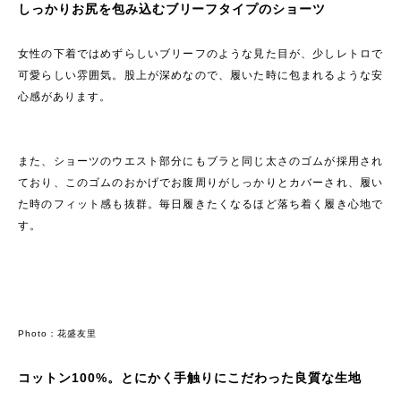
しっかりお尻を包み込むブリーフタイプのショーツ
女性の下着ではめずらしいブリーフのような見た目が、少しレトロで
可愛らしい雰囲気。股上が深めなので、履いた時に包まれるような安
心感があります。
また、ショーツのウエスト部分にもブラと同じ太さのゴムが採用され
ており、このゴムのおかげでお腹周りがしっかりとカバーされ、履い
た時のフィット感も抜群。毎日履きたくなるほど落ち着く履き心地で
す。
Photo：花盛友里
コットン100%。とにかく手触りにこだわった良質な生地