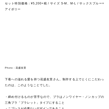
セット特別価格：¥5,200+税 / サイズ S-M、M-L / サックスブルー×
アイボリー
Photo：花盛友里
下着への溢れる愛を持つ花盛友里さん。制作する上でとくにこだわっ
たのは、このようなことでした。
・締め付けるものが苦手なので、ブラはノンワイヤー・ノンカップの
三角ブラ「ブラレット」タイプにすること
・ニプレスが必要ないデザインであること