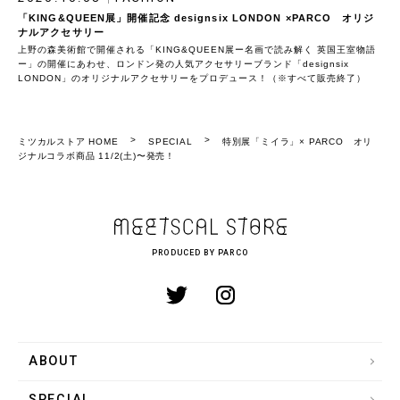
「KING&QUEEN展」開催記念 designsix LONDON ×PARCO オリジ
ナルアクセサリー
上野の森美術館で開催される「KING&QUEEN展ー名画で読み解く 英国王室物語
ー」の開催にあわせ、ロンドン発の人気アクセサリーブランド「designsix
LONDON」のオリジナルアクセサリーをプロデュース！（※すべて販売終了）
ミツカルストア HOME
SPECIAL
特別展「ミイラ」× PARCO オリ
ジナルコラボ商品 11/2(土)〜発売！
PRODUCED BY PARCO
ABOUT
SPECIAL