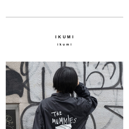
I K U M I
i k u m i