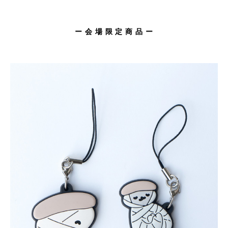
ー 会 場 限 定 商 品 ー