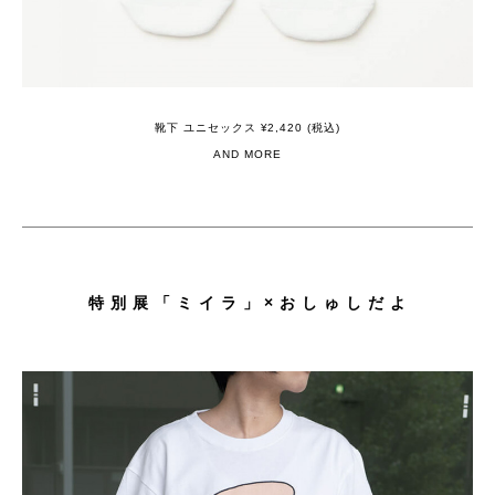
靴下 ユニセックス ¥2,420 (税込)
AND MORE
特 別 展 「 ミ イ ラ 」 × お し ゅ し だ よ